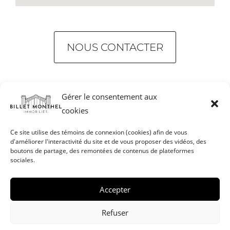
NOUS CONTACTER
Gérer le consentement aux
cookies
Ce site utilise des témoins de connexion (cookies) afin de vous
d'améliorer l'interactivité du site et de vous proposer des vidéos, des
Mentions légales
Honoraires
boutons de partage, des remontées de contenus de plateformes
sociales.
Politique de cookies (UE)
Accepter
Nous contacter
Refuser