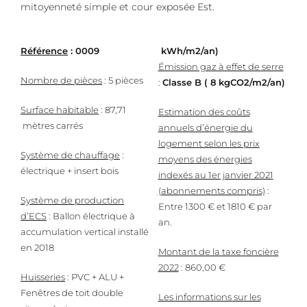
mitoyenneté simple et cour exposée Est.
Référence
: 0009
kWh/m2/an)
Émission gaz à effet de serre
Nombre de pièces
: 5 pièces
:
Classe B
( 8 kgCO2/m2/an)
Surface habitable
: 87,71
Estimation des coûts
mètres carrés
annuels d’énergie du
logement selon les prix
Système de chauffage
:
moyens des énergies
électrique + insert bois
indexés au 1er janvier 2021
(abonnements compris)
:
Système de production
Entre 1300 € et 1810 € par
d’ECS
: Ballon électrique à
an.
accumulation vertical installé
en 2018
Montant de la taxe foncière
2022
: 860,00 €
Huisseries
: PVC + ALU +
Fenêtres de toit double
Les informations sur les