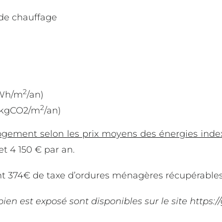
de chauffage
2
Wh/m
/an)
2
kgCO2/m
/an)
ogement selon les prix moyens des énergies index
et 4 150 € par an.
ont 374€ de taxe d’ordures ménagères récupérables
ien est exposé sont disponibles sur le site https:/