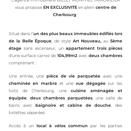
L’agence immobilière BILLET MONTHEL IMMOBILIER
vous propose
EN EXCLUSIVITE
en plein
centre de
Cherbourg
:
Situé dans l’
un des plus beaux immeubles édifiés lors
de la Belle Époque
, de style
Art Nouveau,
au
5ème
étage
sans ascenseur, un
appartement trois pièces
d’une surface carrez de
104,99m2
avec
deux chambres
comprenant :
Une entrée, une
pièce de vie parquetée
avec une
cheminée en marbre
et une
vue dégagée
sur les
toits de Cherbourg, une
cuisine aménagée et
équipée
,
deux chambres parquetées
, une salle de
bains avec
baignoire et cabine de douche
, des
toilettes séparées.
Accès à un
local à vélos commun
par les parties