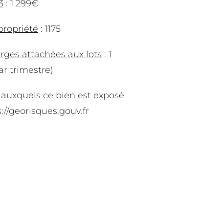
3
: 1 299€
propriété
: 1175
ges attachées aux lots
: 1
ar trimestre)
s auxquels ce bien est exposé
s://georisques.gouv.fr