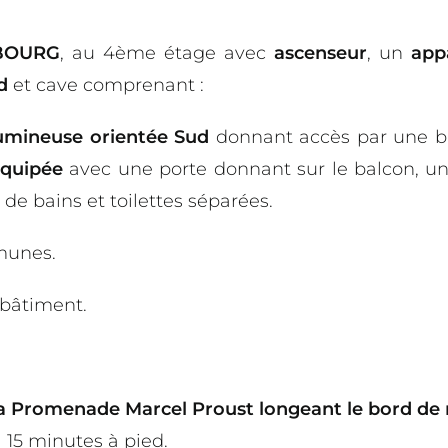
ABOURG
, au 4ème étage avec
ascenseur
, un
app
d
et cave comprenant :
lumineuse orientée Sud
donnant accès par une ba
équipée
avec une porte donnant sur le balcon, un
e de bains et toilettes séparées.
munes.
bâtiment.
la Promenade Marcel Proust longeant le bord de
 15 minutes à pied.