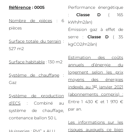
Référence
: 0005
Performance énergétique
:
Classe D
( 165
Nombre de pièces
: 6
kWh/m2/an)
pièces
Émission gaz à effet de
serre :
Classe D
( 35
Surface totale du terrain
:
kgCO2/m2/an)
527 m2
Estimation des coûts
Surface habitable
: 130 m2
annuels d’énergie du
logement selon les prix
Système de chauffage
:
moyens des énergies
Gaz
er
indexés au 1
janvier 2021
(abonnements compris) :
Système de production
Entre 1 430 € et 1 970 €
d’ECS
: Combiné au
par an.
système de chauffage,
contenance ballon 50 L
Les informations sur les
risques auxquels ce bien
Huisseries
: PVC + ALU